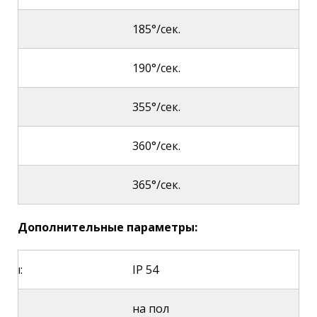
185°/сек.
190°/сек.
355°/сек.
360
°/сек.
365°/сек.
Дополнительные параметры:
иты:
IP 54
и:
на пол